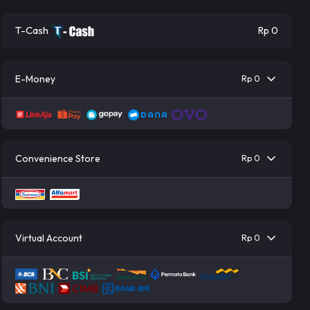
T-Cash
Rp 0
E-Money
Rp 0
Convenience Store
Rp 0
Virtual Account
Rp 0