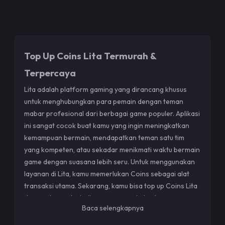
Top Up Coins Lita Termurah &
Terpercaya
Lita adalah platform gaming yang dirancang khusus
untuk menghubungkan para pemain dengan teman
mabar profesional dari berbagai game populer. Aplikasi
ini sangat cocok buat kamu yang ingin meningkatkan
kemampuan bermain, mendapatkan teman satu tim
yang kompeten, atau sekadar menikmati waktu bermain
game dengan suasana lebih seru. Untuk menggunakan
layanan di Lita, kamu memerlukan Coins sebagai alat
transaksi utama. Sekarang, kamu bisa top up Coins Lita
dengan harga terbaik, proses cepat, dan layanan
Baca selengkapnya
terpercaya hanya di
Top Up Boy
.