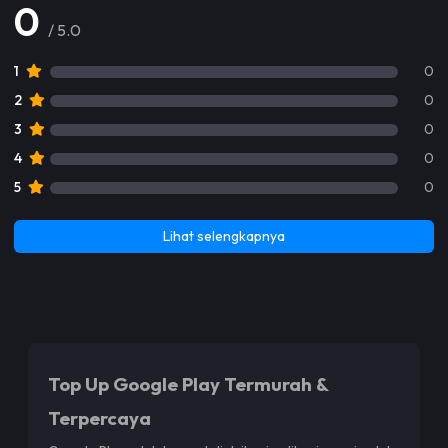
0
/ 5.0
1
0
2
0
3
0
4
0
5
0
Lihat selengkapnya
Top Up Google Play Termurah &
Terpercaya