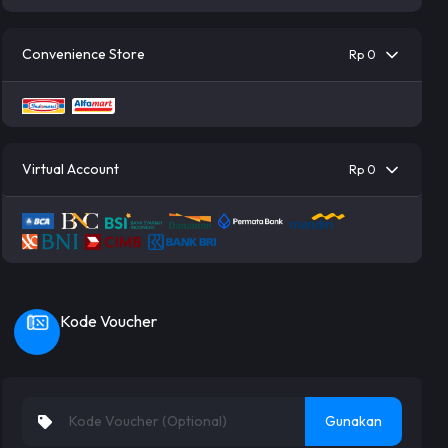
Convenience Store
Rp 0
Virtual Account
Rp 0
Kode Voucher
Gunakan