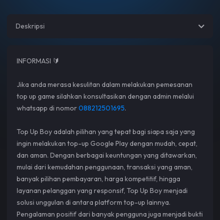
Deskripsi
INFORMASI 🔰
Jika anda merasa kesulitan dalam melakukan pemesanan
top up game silahkan konsultasikan dengan admin melalui
whatsapp di nomor
088212501695
.
Top Up Boy adalah pilihan yang tepat bagi siapa saja yang
ingin melakukan top-up Google Play dengan mudah, cepat,
dan aman. Dengan berbagai keuntungan yang ditawarkan,
mulai dari kemudahan penggunaan, transaksi yang aman,
banyak pilihan pembayaran, harga kompetitif, hingga
layanan pelanggan yang responsif, Top Up Boy menjadi
solusi unggulan di antara platform top-up lainnya.
Pengalaman positif dari banyak pengguna juga menjadi bukti