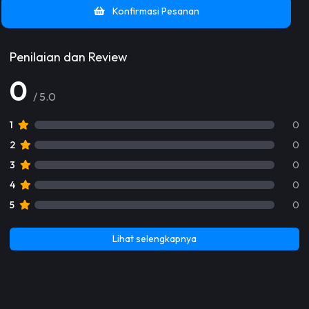
Konfirmasi Pesanan
Penilaian dan Review
0
/ 5.0
1
0
2
0
3
0
4
0
5
0
Lihat selengkapnya