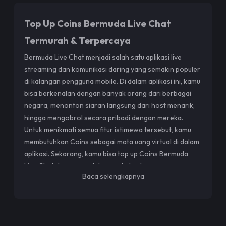
Top Up Coins Bermuda Live Chat
Termurah & Terpercaya
Bermuda Live Chat menjadi salah satu aplikasi live
streaming dan komunikasi daring yang semakin populer
di kalangan pengguna mobile. Di dalam aplikasi ini, kamu
bisa berkenalan dengan banyak orang dari berbagai
negara, menonton siaran langsung dari host menarik,
hingga mengobrol secara pribadi dengan mereka.
Untuk menikmati semua fitur istimewa tersebut, kamu
membutuhkan Coins sebagai mata uang virtual di dalam
aplikasi. Sekarang, kamu bisa top up Coins Bermuda
Live Chat dengan mudah, cepat, dan harga yang
Baca selengkapnya
bersahabat hanya di
Top Up Boy
.
Kenapa Top Up di Top Up Boy?
Top Up Boy hadir untuk memudahkan kamu yang ingin