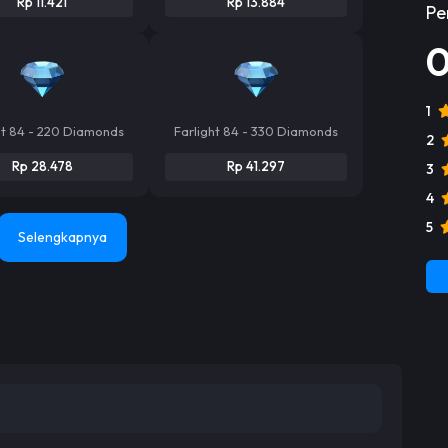
Rp 11.421
Rp 13.884
Pe
1
ht 84 - 220 Diamonds
Farlight 84 - 330 Diamonds
2
Rp 28.478
Rp 41.297
3
4
5
Selengkapnya