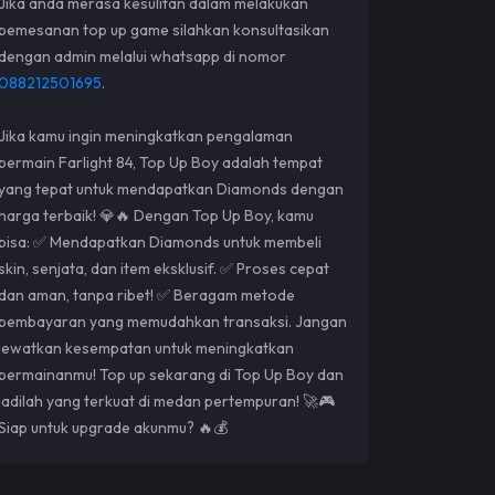
Jika anda merasa kesulitan dalam melakukan
pemesanan top up game silahkan konsultasikan
dengan admin melalui whatsapp di nomor
088212501695
.
Jika kamu ingin meningkatkan pengalaman
bermain Farlight 84, Top Up Boy adalah tempat
yang tepat untuk mendapatkan Diamonds dengan
harga terbaik! 💎🔥 Dengan Top Up Boy, kamu
bisa: ✅ Mendapatkan Diamonds untuk membeli
skin, senjata, dan item eksklusif. ✅ Proses cepat
dan aman, tanpa ribet! ✅ Beragam metode
pembayaran yang memudahkan transaksi. Jangan
lewatkan kesempatan untuk meningkatkan
permainanmu! Top up sekarang di Top Up Boy dan
jadilah yang terkuat di medan pertempuran! 🚀🎮
Siap untuk upgrade akunmu? 🔥💰