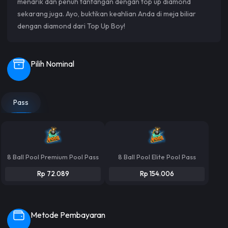
menarik dan penuh tantangan dengan top up diamond
sekarang juga. Ayo, buktikan keahlian Anda di meja biliar
dengan diamond dari Top Up Boy!
Pilih Nominal
Pass
8 Ball Pool Premium Pool Pass
8 Ball Pool Elite Pool Pass
Rp 72.089
Rp 154.006
Metode Pembayaran