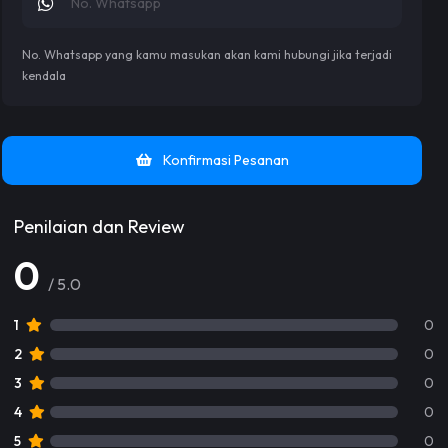
No. Whatsapp yang kamu masukan akan kami hubungi jika terjadi
kendala
Konfirmasi Pesanan
Penilaian dan Review
0
/ 5.0
1
0
2
0
3
0
4
0
5
0