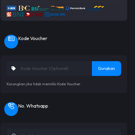
Kode Voucher
Gunakan
Kosongkan jika tidak memiliki Kode Voucher
No. Whatsapp