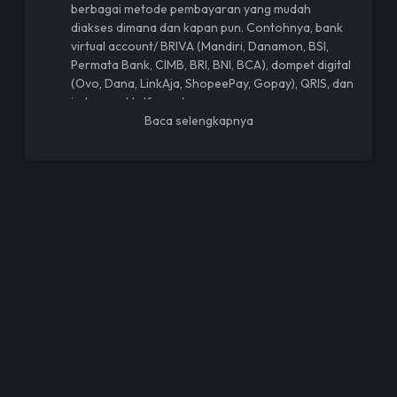
berbagai metode pembayaran yang mudah
diakses dimana dan kapan pun. Contohnya, bank
virtual account/ BRIVA (Mandiri, Danamon, BSI,
Permata Bank, CIMB, BRI, BNI, BCA), dompet digital
(Ovo, Dana, LinkAja, ShopeePay, Gopay), QRIS, dan
indomaret/ alfamart.
Pilihan game populer beragam. Pilihan top up game
Baca selengkapnya
yang beragam disini membuat kamu bebas ingin
memilih yang mana. Diantaranya,
Revelation
,
Ragnarok Origin,
Arena of Valor
,
Sausage Man
,
Ragnarok M,
One Punch Man
, Omega Legends,
Dragonheir Silent Gods, Free Fire, PUBG Mobile,
Tower of Fantasy,
Mobile Legends
, dan masih
banyak lagi.
Transaksi aman dan nyaman. Kamu tidak perlu
khawatir apalagi harus menunggu lama setelah
proses pembayaran dilakukan. Sebab, saldo atau
voucher akan langsung masuk ke akun game kamu
dalam beberapa detik hingga menit saja loh.
Harga yang terjangkau. Siapa sih yang tidak suka
dengan harga murah dan terjangkau? Nah, ini