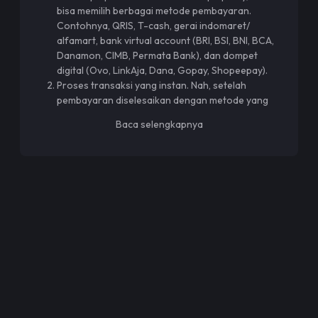
bisa memilih berbagai metode pembayaran.
Contohnya, QRIS, T-cash, gerai indomaret/
alfamart, bank virtual account (BRI, BSI, BNI, BCA,
Danamon, CIMB, Permata Bank), dan dompet
digital (Ovo, LinkAja, Dana, Gopay, Shopeepay).
Proses transaksi yang instan. Nah, setelah
pembayaran diselesaikan dengan metode yang
dipilih, maka sistem akan langsung mengirimkan
Baca selengkapnya
saldo atau voucher ke akun game kamu.
Banyak pilihan game populer. Tersedia lebih dari
100 game populer yang dimainkan oleh para
gamers dari belahan dunia manapun tersedia di
Top Up Boy. Disini, kamu bisa top up Mobile
Legends,
Valorant
, Dragon Raja,
Arena of Valor
,
Dragonheir Silent Gods
,
PUBG Mobile
, Free Fire,
Ragnarok M, Ragnarok Origin,
Honor of Kings
, dan
masih banyak lagi.
Harga murah. Adanya promo dan diskon menarik
yang bisa digunakan akan membuat harga top up
game di Top Up Boy jauh lebih murah dan
terjangkau. Kamu juga bisa nikmati transaksi aman