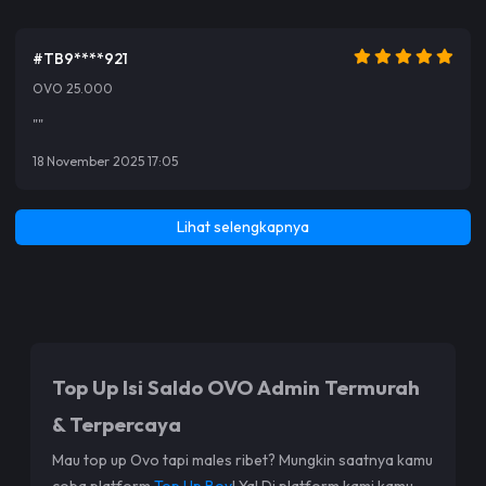
#TB9****921
OVO 25.000
""
18 November 2025 17:05
Lihat selengkapnya
Top Up Isi Saldo OVO Admin Termurah
& Terpercaya
Mau top up Ovo tapi males ribet? Mungkin saatnya kamu
coba platform
Top Up Boy
! Ya! Di platform kami kamu