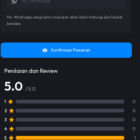
No. Whatsapp yang kamu masukan akan kami hubungi jika terjadi
kendala
Konfirmasi Pesanan
Penilaian dan Review
5.0
/ 5.0
1
0
2
0
3
0
4
0
5
1