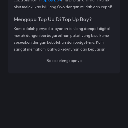
bisa melakukan isi ulang Ovo dengan mudah dan cepat!
Mengapa Top Up Di Top Up Boy?
Kami adalah penyedia layanan isi ulang dompet digital
murah dengan berbagai pilihan paket yang bisa kamu
sesuaikan dengan kebutuhan dan budget-mu. Kami
sangat memahami bahwa kebutuhan dan kepuasan
pelanggan adalah segalanya. Untuk itu, kamu tidak perlu
Baca selengkapnya
khawatir lagi soal top up dompet digital yang murah.
Soalnya semuanya bisa kamu dapatkan di platform
kami.
Apa Saja Keunggulan Top Up Boy?
Kami hadir dengan berbagai fitur yang memudahkan
pelanggan dalam melakukan transaksi. Beberapa
diantaranya yaitu:
● Transaksi Sederhana - Di platform kami, melakukan