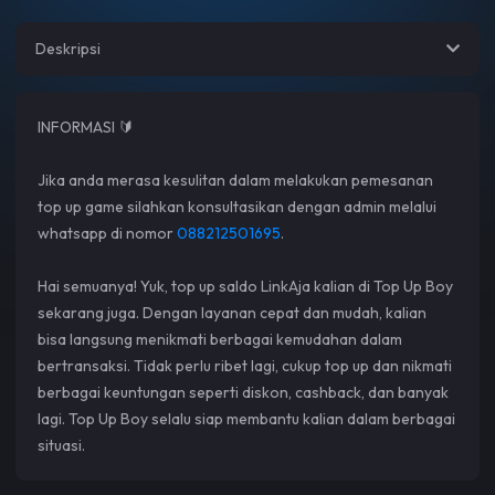
Deskripsi
INFORMASI 🔰
Jika anda merasa kesulitan dalam melakukan pemesanan
top up game silahkan konsultasikan dengan admin melalui
whatsapp di nomor
088212501695
.
Hai semuanya! Yuk, top up saldo LinkAja kalian di Top Up Boy
sekarang juga. Dengan layanan cepat dan mudah, kalian
bisa langsung menikmati berbagai kemudahan dalam
bertransaksi. Tidak perlu ribet lagi, cukup top up dan nikmati
berbagai keuntungan seperti diskon, cashback, dan banyak
lagi. Top Up Boy selalu siap membantu kalian dalam berbagai
situasi.