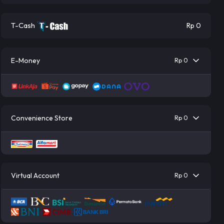
T-Cash
Rp 0
E-Money
Rp 0
Convenience Store
Rp 0
Virtual Account
Rp 0