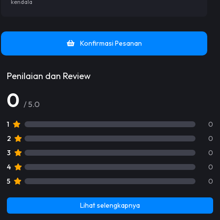
kendala
Konfirmasi Pesanan
Penilaian dan Review
0
/ 5.0
1
0
2
0
3
0
4
0
5
0
Lihat selengkapnya