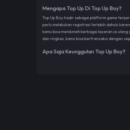
Mengapa Top Up Di Top Up Boy?
Top Up Boy hadir sebagai platform game terperc
perlu melakukan registrasi terlebih dahulu kar
kamu bisa menikmati berbagai layanan isi ulan
dan ringkas, kamu bisa bertransaksi dengan ce
Apa Saja Keunggulan Top Up Boy?
Sebagai salah satu platform top up Crystal of
fitur yang bisa kamu coba misalnya:
● Game Beragam - Kami hadir dengan ratusan ga
akan menemukan list game yang ada di sini. Ja
swipe saja kamu sudah bisa akses game favorit
● CS Responsif - Top Up Boy senantiasa mengu
membantu kamu mengatasi kendala transaksi se
dan juga layanan yang disediakan.
● Metode Pembayaran - Soal metode pembayaran
Qris, Alfamart sampai Indomaret sekalipun. Na