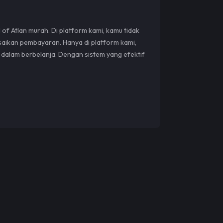
f Atlan murah. Di platform kami, kamu tidak
saikan pembayaran. Hanya di platform kami,
dalam berbelanja. Dengan sistem yang efektif
min memudahkanmu dalam bertransaksi. Beberapa
p kunjungi halaman produk atau homepage kamu
ntuk mengisi ulang game kesayanganmu. Satu
stomer Service yang responsive dan siap
la pertanyaan kamu mengenai pembelian produk
bagai metode pembayaran mulai dari e-wallet,