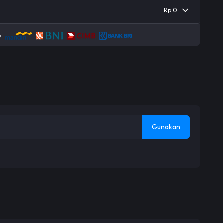
Rp 0
Gunakan