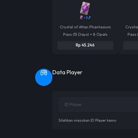
Crystal of Atlan Phantasium
Crysta
Pass (15 Days) + 8 Opals
Pass 
Rp 45.246
Data Player
Silahkan masukan ID Player kamu