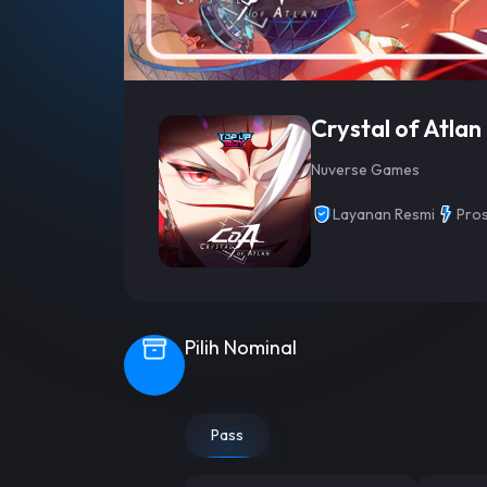
Crystal of Atlan
Nuverse Games
Layanan Resmi
Pros
Pilih Nominal
Pass