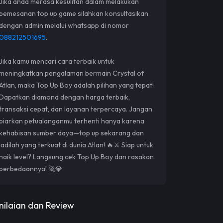
Jika anda merasa kesulitan dalam melakukan
pemesanan top up game silahkan konsultasikan
dengan admin melalui whatsapp di nomor
088212501695
.
Jika kamu mencari cara terbaik untuk
meningkatkan pengalaman bermain Crystal of
Atlan, maka Top Up Boy adalah pilihan yang tepat!
Dapatkan diamond dengan harga terbaik,
transaksi cepat, dan layanan terpercaya. Jangan
biarkan petualanganmu terhenti hanya karena
kehabisan sumber daya—top up sekarang dan
jadilah yang terkuat di dunia Atlan! 🔥⚔️ Siap untuk
naik level? Langsung cek Top Up Boy dan rasakan
perbedaannya! 🚀💎
nilaian dan Review