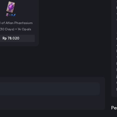
l of Atlan Phantasium
(30 Days) + 14 Opals
Rp 78.020
Pe