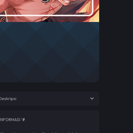
Deskripsi
INFORMASI 🔰