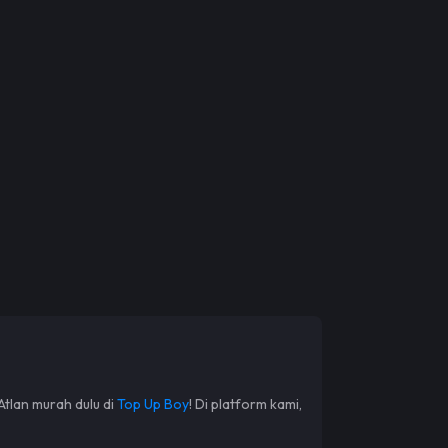
Atlan murah dulu di
Top Up Boy
! Di platform kami,