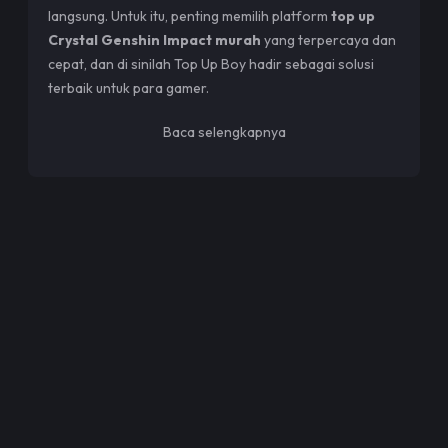
langsung. Untuk itu, penting memilih platform
top up
Crystal Genshin Impact murah
yang terpercaya dan
cepat, dan di sinilah Top Up Boy hadir sebagai solusi
terbaik untuk para gamer.
Mengapa Top Up Genshin Impact di Top
Baca selengkapnya
Up Boy?
Kami memahami bahwa dalam dunia game, kecepatan
dan keamanan transaksi sangatlah penting. Oleh
karena itu, Top Up Boy menyediakan layanan top up
yang mudah, cepat, dan 100% legal. Semua transaksi
dilakukan melalui sistem terintegrasi yang langsung
terhubung dengan publisher resmi, sehingga kamu tidak
perlu khawatir mengenai keamanan akun.
Kami juga memberikan jaminan uang kembali jika terjadi
kendala dalam proses top up. Dengan komitmen
layanan maksimal dan transparansi harga, kami ingin
menjadi mitra top up yang bisa kamu andalkan kapan