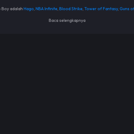
p Boy adalah
Hago
,
NBA Infinite
,
Blood Strike
,
Tower of Fantasy
,
Guns of
Baca selengkapnya
keunggulan dan fitur menarik yang bisa dinikmati oleh pelanggan kami. 
gam paket dengan nominal yang lebih kecil sehingga lebih murah. Tida
r, member, sampai reseller memiliki perbedaan dan keuntungan sendiri
kapan saja dan dimana saja. Kamu bisa top up di pagi hari, malam hari s
 Transaksi di Top Up Boy dilakukan secara real time. Begitu kamu sel
pembayaran berhasil dikonfirmasi.
al oleh tim CS platform top up game yang lelet, tidak dengan Top Up B
berbagai pertanyaan dan juga seputar request untuk membantumu dala
 Top Up Boy?
an ragam paket menarik dengan nominal pembelian minimal 72 Diamonds