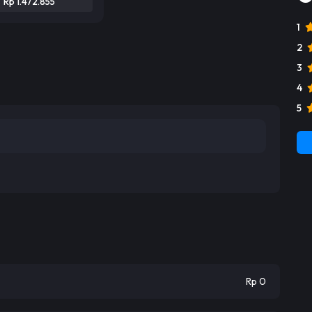
Rp 1.472.855
1
2
3
4
5
Rp 0