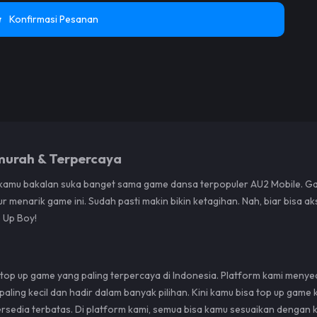
Konfirmasi Pesanan
murah & Terpercaya
i kamu bakalan suka banget sama game dansa terpopuler AU2 Mobile. 
ur menarik game ini. Sudah pasti makin bikin ketagihan. Nah, biar bisa a
 Up Boy!
 top up game yang paling terpercaya di Indonesia. Platform kami men
aling kecil dan hadir dalam banyak pilihan. Kini kamu bisa top up ga
ersedia terbatas. Di platform kami, semua bisa kamu sesuaikan dengan 