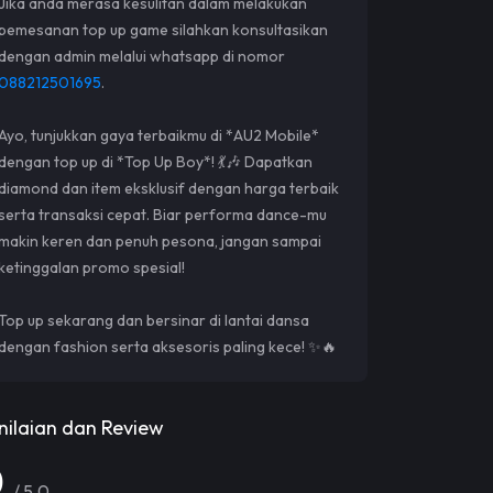
Jika anda merasa kesulitan dalam melakukan
pemesanan top up game silahkan konsultasikan
dengan admin melalui whatsapp di nomor
088212501695
.
Ayo, tunjukkan gaya terbaikmu di *AU2 Mobile*
dengan top up di *Top Up Boy*! 💃🎶 Dapatkan
diamond dan item eksklusif dengan harga terbaik
serta transaksi cepat. Biar performa dance-mu
makin keren dan penuh pesona, jangan sampai
ketinggalan promo spesial!
Top up sekarang dan bersinar di lantai dansa
dengan fashion serta aksesoris paling kece! ✨🔥
nilaian dan Review
0
/ 5.0