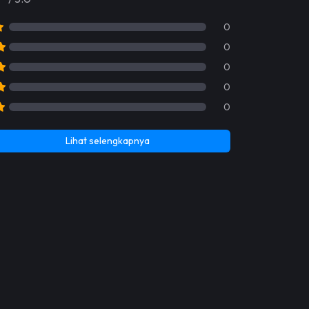
0
0
0
0
0
Lihat selengkapnya