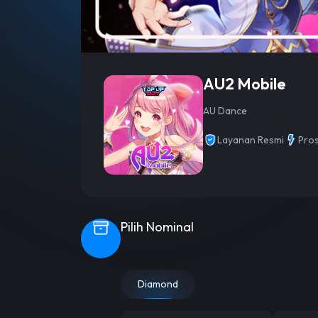
AU2 Mobile
AU Dance
Layanan Resmi
Pros
Pilih Nominal
Diamond