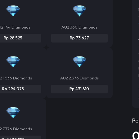
U2 144 Diamonds
AU2 360 Diamonds
Rp 28.525
Rp 73.627
2 1.536 Diamonds
AU2 2.376 Diamonds
Rp 294.075
Rp 431.810
Pe
2 7.776 Diamonds