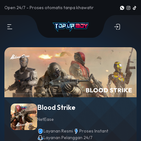
Open 24/7 - Proses otomatis tanpa khawatir
Blood Strike
NetEase
Layanan Resmi
Proses Instant
Layanan Pelanggan 24/7