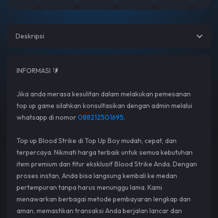
Deskripsi
INFORMASI 🔰
Jika anda merasa kesulitan dalam melakukan pemesanan
top up game silahkan konsultasikan dengan admin melalui
whatsapp di nomor
088212501695
.
Top up Blood Strike di Top Up Boy mudah, cepat, dan
terpercaya. Nikmati harga terbaik untuk semua kebutuhan
item premium dan fitur eksklusif Blood Strike Anda. Dengan
proses instan, Anda bisa langsung kembali ke medan
pertempuran tanpa harus menunggu lama. Kami
menawarkan berbagai metode pembayaran lengkap dan
aman, memastikan transaksi Anda berjalan lancar dan