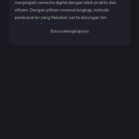
menjelajahi semesta digital dengan lebih praktis dan
efisien. Dengan pilihan nominal lengkap, metode
pembayaran yang fleksibel, serta dukungan tim
profesional,
Top Up Boy
siap menjadi partner setia
Baca selengkapnya
para pemain Astral Guardians.
Mengapa Harus Top Up di Top Up Boy?
Top Up Boy menawarkan kemudahan dan kenyamanan
untuk kamu yang ingin top up Astral Guardians Cyber
Fantasy. Dalam melayani top up, hal yang kami
prioritaskan adalah kecepatan. Kepercayaan
pelanggan menjadi hal penting yang tidak boleh kami
kecewakan. Ketika melakukan top up, kamu bisa memilih
nominal Diamonds sesuai kebutuhan, mulai dari
pengisian kecil hingga pembelian dalam jumlah besar.
Biasanya, kami juga menghadirkan berbagai promo
menarik supaya kamu bisa mendapatkan nilai lebih dari
setiap transaksi.