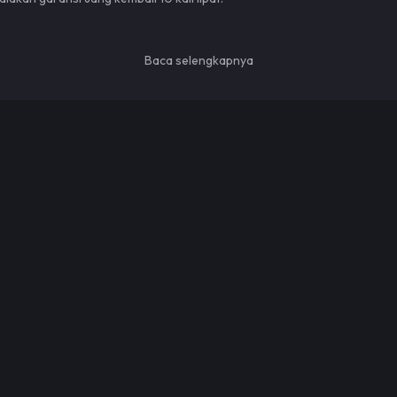
Baca selengkapnya
omo yang menarik
op Up Boy
Mobile hanya bisa kamu dapatkan bila top up silver dan pointsnya di
To
rpeluang naik ke level yang jauh lebih tinggi. Penasaran apa saja produ