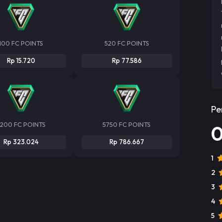
100 FC POINTS
520 FC POINTS
Rp 15.720
Rp 77.586
Pe
200 FC POINTS
5750 FC POINTS
Rp 323.024
Rp 786.667
1
2
3
4
5