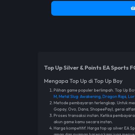
Top Up Silver & Points EA Sports
Mengapa Top Up di Top Up Boy
Pilihan game populer berlimpah. Top Up Boy
M
,
Metal Slug: Awakening
,
Dragon Raja
,
Lor
Metode pembayaran terlengkap. Untuk mem
Gopay, Ovo, Dana, ShopeePay), gerai alfama
Proses transaksi instan. Ketika pembayara
akun game kamu secara instan.
Harga kompetitif. Harga top up silver EA S
aman dan nyaman karena kami juga menyedia