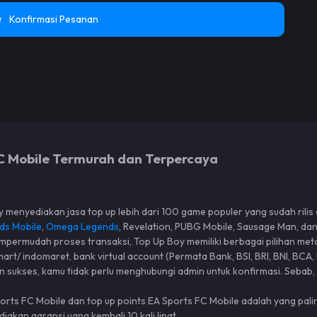
Konfirmasi Pesanan
 FC Mobile Termurah dan Terpercaya
 menyediakan jasa top up lebih dari 100 game populer yang sudah rilis 
ds Mobile
,
Omega Legends
, Revelation, PUBG Mobile, Sausage Man, dan
permudah proses transaksi, Top Up Boy memiliki berbagai pilihan me
rt/ indomaret, bank virtual account (Permata Bank, BSI, BRI, BNI, BCA,
n sukses, kamu tidak perlu menghubungi admin untuk konfirmasi. Sebab
ports FC Mobile dan top up points EA Sports FC Mobile adalah yang palin
kan garansi uang kembali 10 kali lipat.