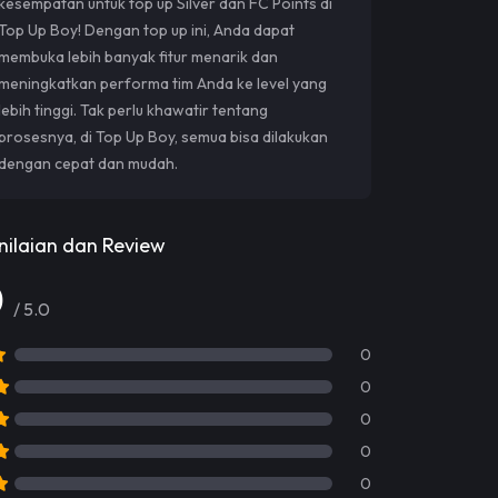
kesempatan untuk top up Silver dan FC Points di
Top Up Boy! Dengan top up ini, Anda dapat
membuka lebih banyak fitur menarik dan
meningkatkan performa tim Anda ke level yang
lebih tinggi. Tak perlu khawatir tentang
prosesnya, di Top Up Boy, semua bisa dilakukan
dengan cepat dan mudah.
nilaian dan Review
0
/ 5.0
0
0
0
0
0