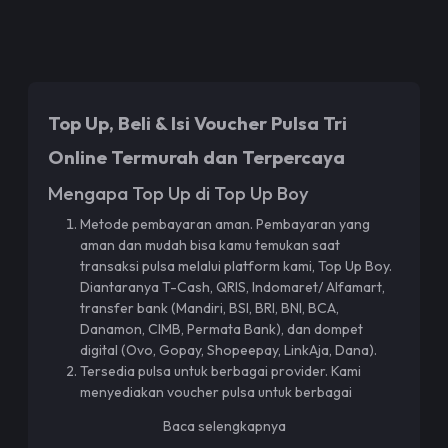
Top Up, Beli & Isi Voucher Pulsa Tri
Online Termurah dan Terpercaya
Mengapa Top Up di Top Up Boy
Metode pembayaran aman. Pembayaran yang
aman dan mudah bisa kamu temukan saat
transaksi pulsa melalui platform kami, Top Up Boy.
Diantaranya T-Cash, QRIS, Indomaret/ Alfamart,
transfer bank (Mandiri, BSI, BRI, BNI, BCA,
Danamon, CIMB, Permata Bank), dan dompet
digital (Ovo, Gopay, Shopeepay, LinkAja, Dana).
Tersedia pulsa untuk berbagai provider. Kami
menyediakan voucher pulsa untuk berbagai
provider, termasuk Three,
Indosat IM3
,
Smartfren
,
Baca selengkapnya
Telkomsel
,
XL
, dan
Axis
.