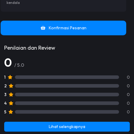
kendala
Konfirmasi Pesanan
Penilaian dan Review
0
/ 5.0
1
0
2
0
3
0
4
0
5
0
Lihat selengkapnya