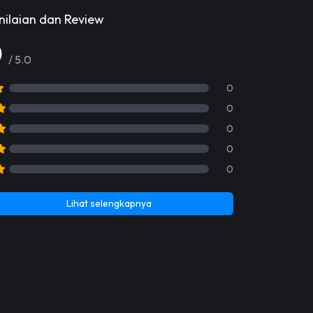
nilaian dan Review
0
/ 5.0
0
0
0
0
0
Lihat selengkapnya