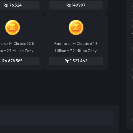
Rp 76.524
Rp 149.997
arok M Classic 32.8
Ragnarok M Classic 64.8
on + 2.7 Million Zeny
Million + 7.2 Million Zeny
Rp 678.585
Rp 1.327.462