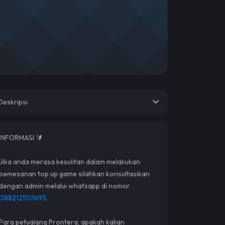
Deskripsi
INFORMASI 🔰
Jika anda merasa kesulitan dalam melakukan
pemesanan top up game silahkan konsultasikan
dengan admin melalui whatsapp di nomor
088212501695
.
Para petualang Prontera, apakah kalian