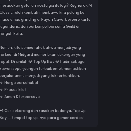
merasakan getaran nostalgia itu lagi? Ragnarok M
Classic telah kembali, membawa kita pulang ke
masa emas grinding di Payon Cave, berburu kartu
legendaris, dan berkumpul bersama Guild di
tengah kota.
Namun, kita semua tahu bahwa menjadi yang
terkuat di Midgard memerlukan dukungan yang
tepat. Di sinilah 💎 Top Up Boy 💎 hadir sebagai
kawan seperjuangan terbaik untuk memastikan
perjalananmu menjadi yang tak terhentikan.
🔹 Harga bersahabat
🔹 Proses kilat
🔹 Aman & terpercaya
📲 Cek sekarang dan rasakan bedanya. Top Up
Boy — tempat top up-nya para gamer cerdas!