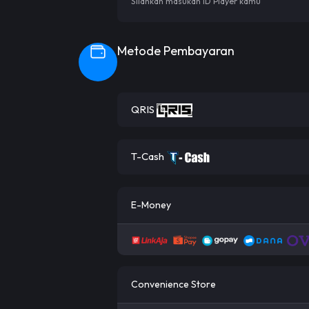
Silahkan masukan ID Player kamu
Metode Pembayaran
QRIS
T-Cash
E-Money
Convenience Store