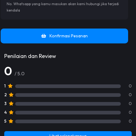
No. Whatsapp yang kamu masukan akan kami hubungi jika terjadi
kendala
Konfirmasi Pesanan
Penilaian dan Review
0
/ 5.0
1
0
2
0
3
0
4
0
5
0