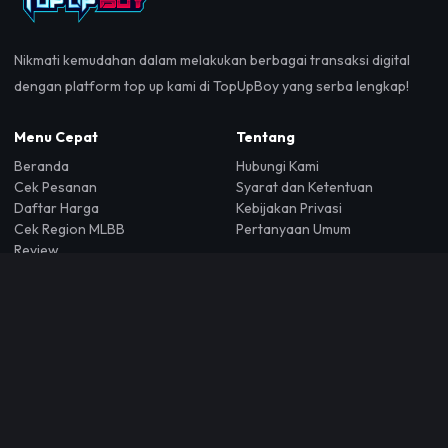
Nikmati kemudahan dalam melakukan berbagai transaksi digital
dengan platform top up kami di TopUpBoy yang serba lengkap!
Menu Cepat
Tentang
Beranda
Hubungi Kami
Cek Pesanan
Syarat dan Ketentuan
Daftar Harga
Kebijakan Privasi
Cek Region MLBB
Pertanyaan Umum
Review
Kalkulator ML
Dokumentasi API
Bantuan
+62 88212501695
Jl. Ir H. Juanda, Pisangan, Kec. Ciputat Tim., Kota Tangerang
Selatan, Banten 15419
topupboycom@gmail.com