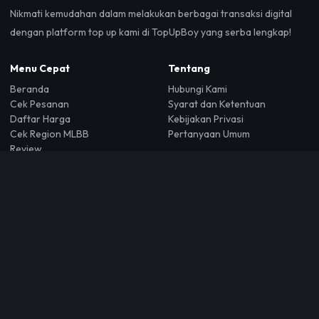
Nikmati kemudahan dalam melakukan berbagai transaksi digital
dengan platform top up kami di TopUpBoy yang serba lengkap!
Menu Cepat
Tentang
Beranda
Hubungi Kami
Cek Pesanan
Syarat dan Ketentuan
Daftar Harga
Kebijakan Privasi
Cek Region MLBB
Pertanyaan Umum
Review
Kalkulator ML
Dokumentasi API
Bantuan
+62 88212501695
Jl. Ir H. Juanda, Pisangan, Kec. Ciputat Tim., Kota Tangerang
Selatan, Banten 15419
topupboycom@gmail.com
Copyright © 2026 Topupboy - All Right Reserved