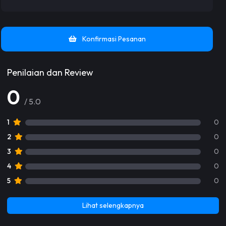
Konfirmasi Pesanan
Penilaian dan Review
0
/ 5.0
1
0
2
0
3
0
4
0
5
0
Lihat selengkapnya