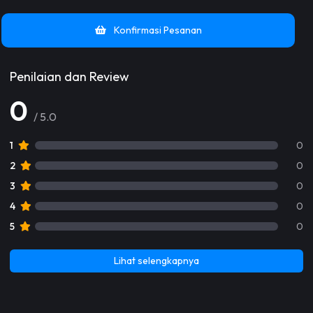
Konfirmasi Pesanan
Penilaian dan Review
0
/ 5.0
1
0
2
0
3
0
4
0
5
0
Lihat selengkapnya