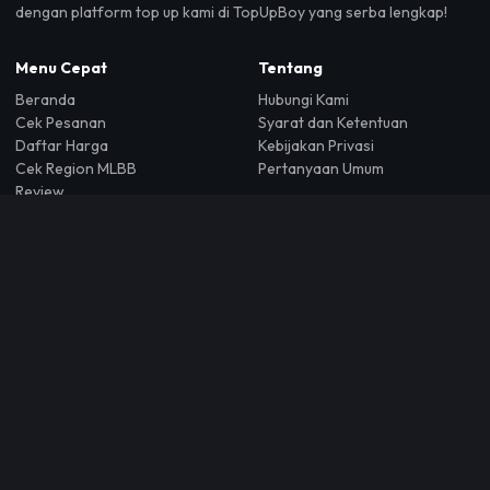
dengan platform top up kami di TopUpBoy yang serba lengkap!
Menu Cepat
Tentang
Beranda
Hubungi Kami
Cek Pesanan
Syarat dan Ketentuan
Daftar Harga
Kebijakan Privasi
Cek Region MLBB
Pertanyaan Umum
Review
Kalkulator ML
Dokumentasi API
Bantuan
+62 88212501695
Jl. Ir H. Juanda, Pisangan, Kec. Ciputat Tim., Kota Tangerang
Selatan, Banten 15419
topupboycom@gmail.com
Copyright © 2026 Topupboy - All Right Reserved