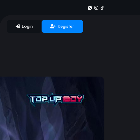
Login
Register