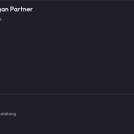
gan Partner
t
belakang