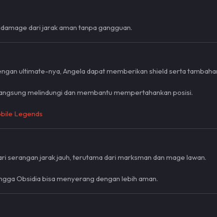
 damage dari jarak aman tanpa gangguan.
Dengan ultimate-nya, Angela dapat memberikan shield serta tambahan
sa langsung melindungi dan membantu mempertahankan posisi.
obile Legends
dari serangan jarak jauh, terutama dari marksman dan mage lawan.
ehingga Obsidia bisa menyerang dengan lebih aman.